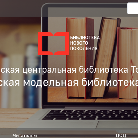
кая центральная библиотека Т
ская модельная библиотек
Читателям
ЦОД