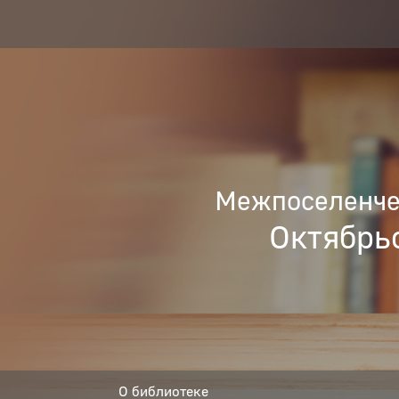
Межпоселенчес
Октябрь
О библиотеке