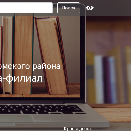
Поисковый запрос
Поиск
омского района
а-филиал
Краеведение